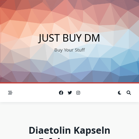
Skip
to
content
JUST BUY DM
Buy Your Stuff
Diaetolin Kapseln