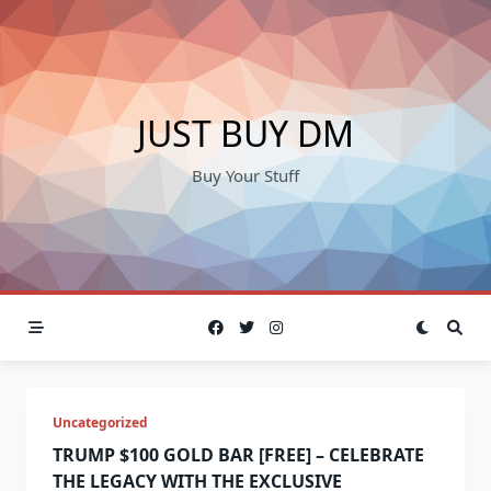
Skip
to
content
JUST BUY DM
Buy Your Stuff
Uncategorized
TRUMP $100 GOLD BAR [FREE] – CELEBRATE
THE LEGACY WITH THE EXCLUSIVE