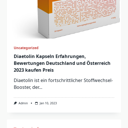
Uncategorized
Diaetolin Kapseln Erfahrungen,
Bewertungen Deutschland und Österreich
2023 kaufen Preis
Diaetolin ist ein fortschrittlicher Stoffwechsel-
Booster, der...
Admin
Jan 10, 2023